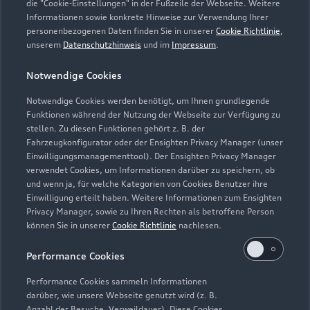
die "Cookie-Einstellungen" in der Fußzeile der Webseite. Weitere
Informationen sowie konkrete Hinweise zur Verwendung Ihrer
Service
personenbezogenen Daten finden Sie in unserer
Cookie Richtlinie
,
Geschlossen
,
öffnet am
Freitag 07:00
unserem
Datenschutzhinweis
und im
Impressum
.
Notwendige Cookies
Verkauf
Geschlossen
,
öffnet am
Freitag 08:00
Notwendige Cookies werden benötigt, um Ihnen grundlegende
Funktionen während der Nutzung der Webseite zur Verfügung zu
stellen. Zu diesen Funktionen gehört z. B. der
Fahrzeugkonfigurator oder der Ensighten Privacy Manager (unser
Einwilligungsmanagementtool). Der Ensighten Privacy Manager
Zurück nach oben
verwendet Cookies, um Informationen darüber zu speichern, ob
und wenn ja, für welche Kategorien von Cookies Benutzer ihre
Einwilligung erteilt haben. Weitere Informationen zum Ensighten
Modelle
Privacy Manager, sowie zu Ihren Rechten als betroffene Person
können Sie in unserer
Cookie Richtlinie
nachlesen.
Kaufen & leasen
Alle Modelle
Performance Cookies
Modelle vergleichen
Service & Zubehör
Performance Cookies sammeln Informationen
Neuwagensuche
darüber, wie unsere Webseite genutzt wird (z. B.
Elektromodelle
Anzahl der Besuche, Verweildauer). Diese Cookies