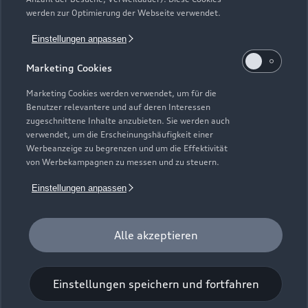
Gebrauchtwagensuche
Support
werden zur Optimierung der Webseite verwendet.
Saisonale Angebote
Plug-in-Hybride
Gebrauchtwagen
Einstellungen anpassen
Audi Services
Über Audi
Kundenservice
Finanzierung
Marketing Cookies
Garantie
Händlersuche
Aktionen & Angebote
Unternehmen
Marketing Cookies werden verwendet, um für die
Audi digital services
Benutzer relevantere und auf deren Interessen
Audi Code
Geschäftskunden
Karriere
zugeschnittene Inhalte anzubieten. Sie werden auch
myAudi
verwendet, um die Erscheinungshäufigkeit einer
Häufige Fragen (FAQ)
Investor Relations
Werbeanzeige zu begrenzen und um die Effektivität
© 2026 AUDI AG. Alle Rechte vorbehalten
von Werbekampagnen zu messen und zu steuern.
Audi Online Beratung
Presse & Media Center
Impressum
Rechtliches
Hinweisgebersystem
Einstellungen anpassen
Online-Terminvereinbarung
Datenschutz
Datenschutzinformation
Cookie-Einstellungen
Servicekontakt
Cookie-Richtlinie
Barrierefreiheit
Audi erleben
Alle akzeptieren
Digital Services Act
EU Data Act
Bordbuch & Bedienungsanleitungen
Newsletter
Verträge kündigen
Einstellungen speichern und fortfahren