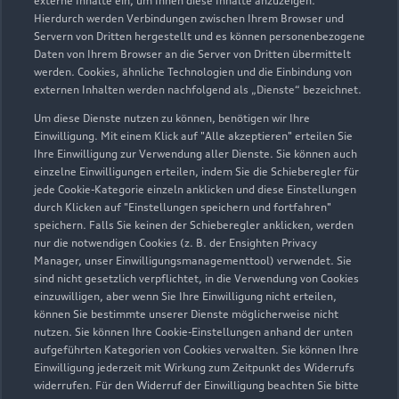
externe Inhalte ein, um Ihnen diese Inhalte anzuzeigen.
Hierdurch werden Verbindungen zwischen Ihrem Browser und
Servern von Dritten hergestellt und es können personenbezogene
Daten von Ihrem Browser an die Server von Dritten übermittelt
werden. Cookies, ähnliche Technologien und die Einbindung von
externen Inhalten werden nachfolgend als „Dienste“ bezeichnet.
Um diese Dienste nutzen zu können, benötigen wir Ihre
Münstersche Straße 1/4
Einwilligung. Mit einem Klick auf "Alle akzeptieren" erteilen Sie
14772 Brandenburg
Ihre Einwilligung zur Verwendung aller Dienste. Sie können auch
einzelne Einwilligungen erteilen, indem Sie die Schieberegler für
jede Cookie-Kategorie einzeln anklicken und diese Einstellungen
03381 2600200
durch Klicken auf "Einstellungen speichern und fortfahren"
speichern. Falls Sie keinen der Schieberegler anklicken, werden
info-brb@a-t-d.de
nur die notwendigen Cookies (z. B. der Ensighten Privacy
Manager, unser Einwilligungsmanagementtool) verwendet. Sie
sind nicht gesetzlich verpflichtet, in die Verwendung von Cookies
Kontaktdaten herunterladen
einzuwilligen, aber wenn Sie Ihre Einwilligung nicht erteilen,
können Sie bestimmte unserer Dienste möglicherweise nicht
nutzen. Sie können Ihre Cookie-Einstellungen anhand der unten
aufgeführten Kategorien von Cookies verwalten. Sie können Ihre
Öffnungszeiten
Einwilligung jederzeit mit Wirkung zum Zeitpunkt des Widerrufs
widerrufen. Für den Widerruf der Einwilligung beachten Sie bitte