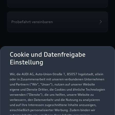
Probefahrt vereinbaren
Auto-Technik Dähne GmbH
Cookie und Datenfreigabe
Brandenburg an der Havel
Einstellung
Servicepartner
Audi Gebrauchtwagen :plus
e-tron
Wir, die AUDI AG, Auto-Union-Straße 1, 85057 Ingolstadt, allein
oder in Zusammenarbeit mit unseren verbundenen Unternehmen
und Partnern ("Wir", "Unser"), nutzen auf unserer Website
eigene und Dienste Dritter, die Cookies und ähnliche Technologien
verwenden ("Dienste"), die uns helfen, unsere Website zu
verbessern, den Datenverkehr und die Nutzung zu analysieren
und auf Ihre Interessen zugeschnittene Inhalte anzuzeigen,
einschließlich personalisierter Werbung. Zudem binden wir